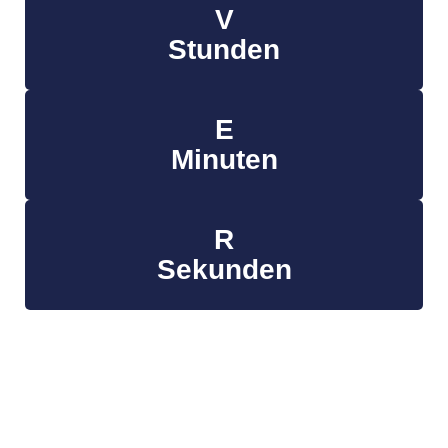
V
Stunden
E
Minuten
R
Sekunden