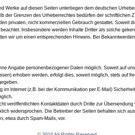
 und Werke auf diesen Seiten unterliegen dem deutschen Urheberr
lb der Grenzen des Urheberrechtes bedürfen der schriftlichen Z
en privaten, nicht kommerziellen Gebrauch gestattet. Soweit die
r beachtet. Insbesondere werden Inhalte Dritter als solche geken
tten wir um einen entsprechenden Hinweis. Bei Bekanntwerden 
 ohne Angabe personenbezogener Daten möglich. Soweit auf u
sen) erhoben werden, erfolgt dies, soweit möglich, stets auf fr
rgegeben.
g im Internet (z.B. bei der Kommunikation per E-Mail) Sicherhe
öglich.
t veröffentlichten Kontaktdaten durch Dritte zur Übersendung 
lich widersprochen. Die Betreiber der Seiten behalten sich ausd
, etwa durch Spam-Mails, vor.
© 2024 All Rights Reserved.